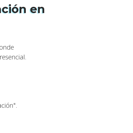
ación en
donde
resencial.
ación".