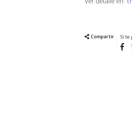
Ver detalle en:
t
Compartir
Si te