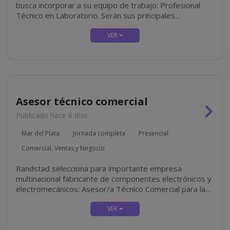
busca incorporar a su equipo de trabajo: Profesional
Técnico en Laboratorio. Serán sus principales
responsabilidades: Colaborar en la realización de
estudios de laboratorio, bajo la supervisión del...
Asesor técnico comercial
Publicado hace 6 días
Mar del Plata
Jornada completa
Presencial
Comercial, Ventas y Negocio
Randstad selecciona para importante empresa
multinacional fabricante de componentes electrónicos y
electromecánicos: Asesor/a Técnico Comercial para la
Zona Mar del Plata. La búsqueda se orienta a
profesionales con perfil técnico-comercial, motivados...