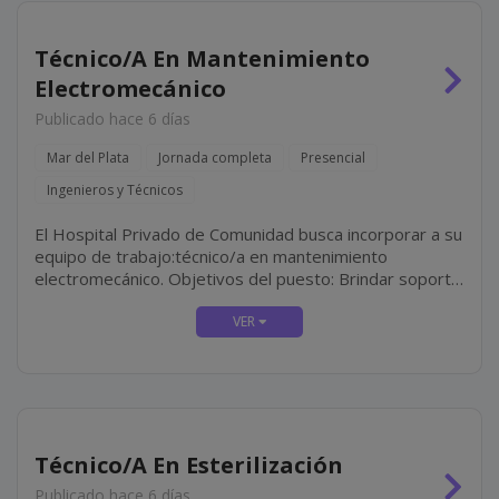
Técnico/A En Mantenimiento
Electromecánico
Publicado hace 6 días
Mar del Plata
Jornada completa
Presencial
Ingenieros y Técnicos
El Hospital Privado de Comunidad busca incorporar a su
equipo de trabajo:técnico/a en mantenimiento
electromecánico. Objetivos del puesto: Brindar soporte
técnico integral a los sectores del hospital mediante
tareas de mantenimiento preventivo, correctivo y
predictivo en...
Técnico/A En Esterilización
Publicado hace 6 días