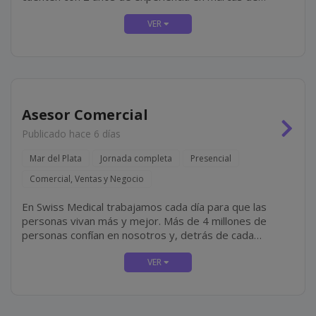
primera línea, residan en zona (preferentemente) y que
tengan disponibilidad para incorporación inmediata.
Algunas De...
Asesor Comercial
Publicado hace 6 días
Mar del Plata
Jornada completa
Presencial
Comercial, Ventas y Negocio
En Swiss Medical trabajamos cada día para que las
personas vivan más y mejor. Más de 4 millones de
personas confían en nosotros y, detrás de cada
historia, hay un equipo de más de 16.500
colaboradores que elige todos los días cuidar,...