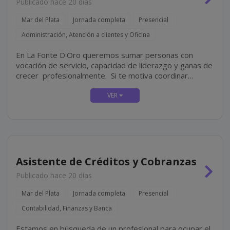
Publicado hace 20 días
Mar del Plata
Jornada completa
Presencial
Administración, Atención a clientes y Oficina
En La Fonte D'Oro queremos sumar personas con
vocación de servicio, capacidad de liderazgo y ganas de
crecer profesionalmente. Si te motiva coordinar
equipos, asegurar una excelente experiencia para
nuestros clientes y liderar la operación diaria de una
sucursal,...
Asistente de Créditos y Cobranzas
Publicado hace 20 días
Mar del Plata
Jornada completa
Presencial
Contabilidad, Finanzas y Banca
Estamos en búsqueda de un profesional para ocupar el