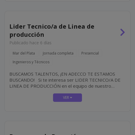
Lider Tecnico/a de Linea de
producción
Publicado hace 6 días
Mar del Plata
Jornada completa
Presencial
Ingenieros y Técnicos
BUSCAMOS TALENTOS, ¡EN ADECCO TE ESTAMOS
BUSCANDO! Si te interesa ser LIDER TECNICO/A DE
LINEA DE PRODUCCIÓN en el equipo de nuestro
cliente, IMPORTANTE EMPRESA DE ALIMENTOS
¡desafíate a vos mismo y crea tu futuro! ¿CÓMO ES
EL...