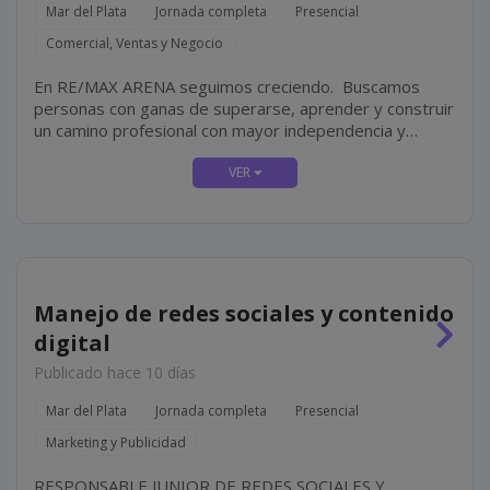
Mar del Plata
Jornada completa
Presencial
Comercial, Ventas y Negocio
En RE/MAX ARENA seguimos creciendo. Buscamos
personas con ganas de superarse, aprender y construir
un camino profesional con mayor independencia y
proyección. No hace falta experiencia en el rubro
inmobiliario. Lo más importante es tu actitud, tu
compromiso y tus ganas...
Manejo de redes sociales y contenido
digital
Publicado hace 10 días
Mar del Plata
Jornada completa
Presencial
Marketing y Publicidad
RESPONSABLE JUNIOR DE REDES SOCIALES Y