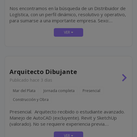
Nos encontramos en la búsqueda de un Distribuidor de
Logística, con un perfil dinámico, resolutivo y operativo,
para sumarse a una importante empresa. Sexo:
masculino. Mar del Plata. Jornada de 06:00 a 14:00 hs.
Franco...
Arquitecto Dibujante
Publicado hace 3 días
Mar del Plata
Jornada completa
Presencial
Construcción y Obra
Presencial. Arquitecto recibido o estudiante avanzado.
Manejo de AutoCAD (excluyente). Revit y SketchUp
(valorado). No se requiere experiencia previa.
Modalidad de contratación por facturación.