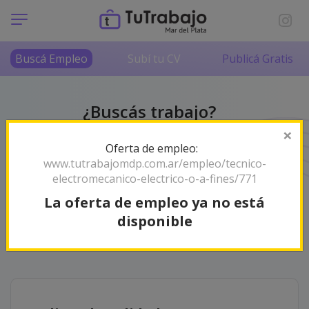
Buscá Empleo
Subí tu CV
Publicá Gratis
¿Buscás trabajo?
No lo hagas solo/a
×
Oferta de empleo:
Somos tu radar de empleos en Mar del Plata y la
www.tutrabajomdp.com.ar/empleo/tecnico-
zona. ¡Encontrá tu próximo desafío profesional!
electromecanico-electrico-o-a-fines/771
La oferta de empleo ya no está
disponible
Orden
Relevancia
83 empleos