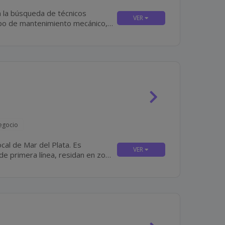
 la búsqueda de técnicos
ipo de mantenimiento mecánico,
quipos...
egocio
al de Mar del Plata. Es
e primera línea, residan en zona
(preferentemente) y que tengan disponibilidad para incorporación inmediata. Algunas De...