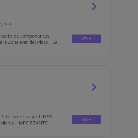
egocio
ricante de componentes
a Zona Mar del Plata. La
 motivados...
 cliente, IMPORTANTE
EMPRESA DE ALIMENTOS ¡desafíate a vos mismo y crea tu futuro! ¿CÓMO ES EL...