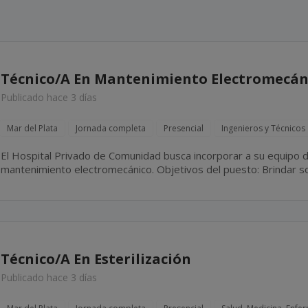
Técnico/A En Mantenimiento Electromecán
Publicado hace 3 días
Mar del Plata
Jornada completa
Presencial
Ingenieros y Técnicos
El Hospital Privado de Comunidad busca incorporar a su equipo d
mantenimiento electromecánico. Objetivos del puesto: Brindar soporte técnico integral a los
sectores del hospital mediante tareas de mantenimiento preventiv
Técnico/A En Esterilización
Publicado hace 3 días