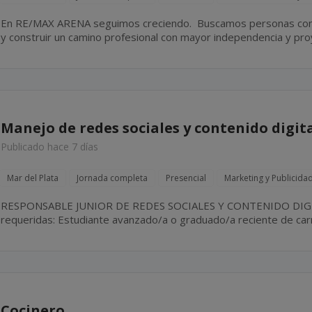
En RE/MAX ARENA seguimos creciendo. Buscamos personas con ganas de superarse, aprender
y construir un camino profesional con mayor independencia y proyección. No 
experiencia en el rubro inmobiliario. Lo más i
Manejo de redes sociales y contenido digit
Publicado hace 7 días
Mar del Plata
Jornada completa
Presencial
Marketing y Publicida
RESPONSABLE JUNIOR DE REDES SOCIALES Y CONTENIDO DIGITAL. Especific
requeridas: Estudiante avanzado/a o graduado/a reciente de carreras afines a Comunicación,
Dise
Cocinero