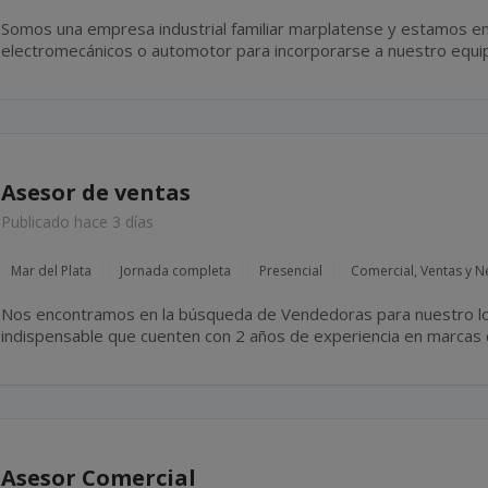
Somos una empresa industrial familiar marplatense y estamos en
electromecánicos o automotor para incorporarse a nuestro equ
el cual incluye tareas tales como mantenimiento y reparación de e
Asesor de ventas
Publicado hace 3 días
Mar del Plata
Jornada completa
Presencial
Comercial, Ventas y N
Nos encontramos en la búsqueda de Vendedoras para nuestro loc
indispensable que cuenten con 2 años de experiencia en marcas d
Asesor Comercial