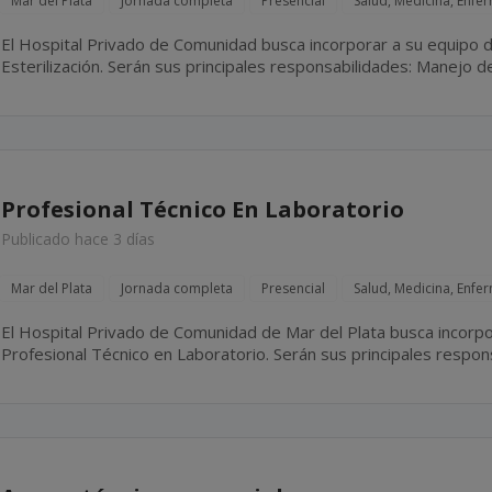
Mar del Plata
Jornada completa
Presencial
Salud, Medicina, Enfe
El Hospital Privado de Comunidad busca incorporar a su equipo d
Esterilización. Serán sus principales responsabilidades: Manejo de esterilizadoras Statim **** y
****, realizando las esterilizaciones necesarias durante la jornad
Profesional Técnico En Laboratorio
Publicado hace 3 días
Mar del Plata
Jornada completa
Presencial
Salud, Medicina, Enfe
El Hospital Privado de Comunidad de Mar del Plata busca incorpo
Profesional Técnico en Laboratorio. Serán sus principales responsabilidades: Colaborar en la
realización de estudios de laboratorio, bajo la supervisión del...