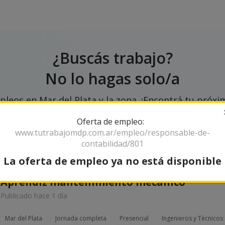
¿Buscás trabajo?
No lo hagas solo/a
leos en Mar del Plata y la zona. ¡Encontrá tu próxim
Oferta de empleo:
www.tutrabajomdp.com.ar/empleo/responsable-de-
contabilidad/801
La oferta de empleo ya no está disponible
Aprendiz mantenimiento mecánico
Publicado hace 1 día
Mar del Plata
Jornada completa
Presencial
Ingenieros y Técnicos