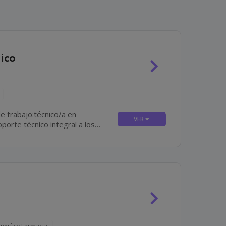
ico
e trabajo:técnico/a en
o, correctivo y predictivo en...