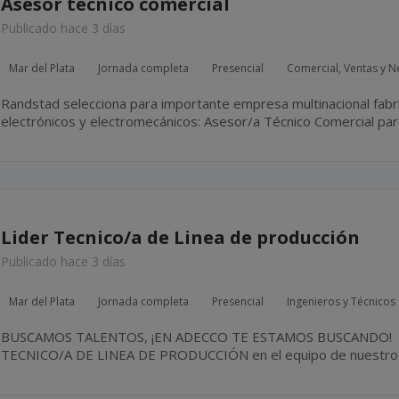
Asesor técnico comercial
Publicado hace 3 días
Mar del Plata
Jornada completa
Presencial
Comercial, Ventas y N
Randstad selecciona para importante empresa multinacional fab
electrónicos y electromecánicos: Asesor/a Técnico Comercial para l
búsqueda se orienta a profesionales con perfil técnico-comercial,
Lider Tecnico/a de Linea de producción
Publicado hace 3 días
Mar del Plata
Jornada completa
Presencial
Ingenieros y Técnicos
BUSCAMOS TALENTOS, ¡EN ADECCO TE ESTAMOS BUSCANDO! Si te interesa ser LIDER
TECNICO/A DE LINEA DE PRODUCCIÓN en el equipo de nuestro