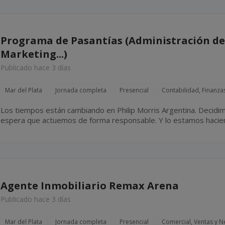
Programa de Pasantías (Administración de
Marketing...)
Publicado hace 3 días
Mar del Plata
Jornada completa
Presencial
Contabilidad, Finanza
Los tiempos están cambiando en Philip Morris Argentina. Decidi
espera que actuemos de forma responsable. Y lo estamos hacie
completamente nuestro negocio diseñando un futuro con un propó
libre de...
Agente Inmobiliario Remax Arena
Publicado hace 3 días
Mar del Plata
Jornada completa
Presencial
Comercial, Ventas y N