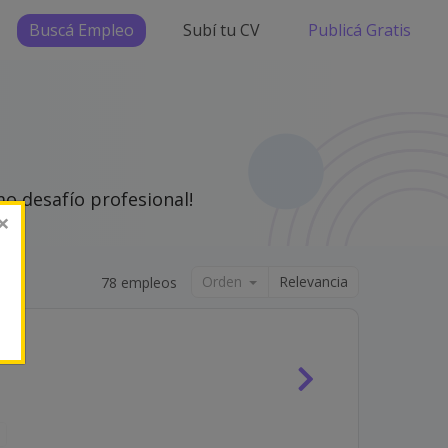
Buscá Empleo
Subí tu CV
Publicá Gratis
o desafío profesional!
×
Orden
Relevancia
78 empleos