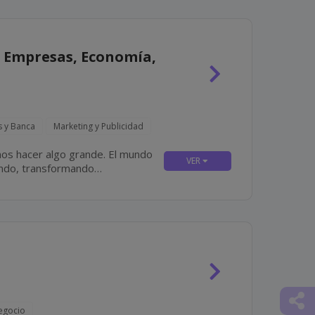
 Empresas, Economía,
s y Banca
Marketing y Publicidad
mos hacer algo grande. El mundo
ndo, transformando
sito claro: ofrecer un futuro
Comp
egocio