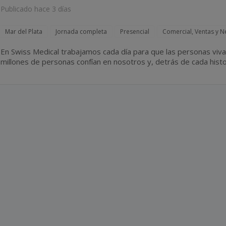
Publicado hace 3 días
Mar del Plata
Jornada completa
Presencial
Comercial, Ventas y N
En Swiss Medical trabajamos cada día para que las personas vivan más 
millones de personas confían en nosotros y, detrás de cada hist
16.500 colaboradores que elige todos los días cuidar,...