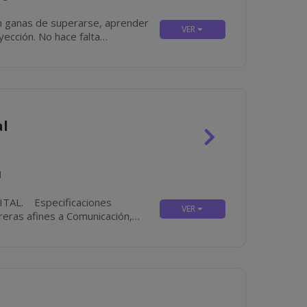
hace falta
mportante es tu actitud, tu compromiso y tus ganas...
al
d
aciones
ño, Marketing o Publicidad. Dominio de Google Workspace. Manejo de herramientas de...