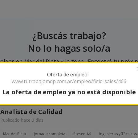
¿Buscás trabajo?
No lo hagas solo/a
leos en Mar del Plata y la zona. ¡Encontrá tu próxim
Oferta de empleo:
www.tutrabajomdp.com.ar/empleo/field-sales/466
La oferta de empleo ya no está disponible
Analista de Calidad
Publicado hace 3 días
Mar del Plata
Jornada completa
Presencial
Ingenieros y Técnicos