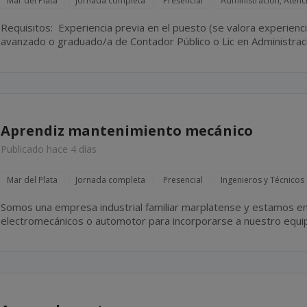
Mar del Plata
Jornada completa
Presencial
Administración, Atenci
Requisitos: Experiencia previa en el puesto (se valora experiencia en estudio contabla). Estudio
avanzado o graduado/a de Contador Público o Lic en Administración. Perfil resolutivo, orga
y proactivo. Disponibilidad Full-Time.
Aprendiz mantenimiento mecánico
Publicado hace 4 días
Mar del Plata
Jornada completa
Presencial
Ingenieros y Técnicos
Somos una empresa industrial familiar marplatense y estamos en
electromecánicos o automotor para incorporarse a nuestro equ
el cual incluye tareas tales como mantenimiento y reparación de e