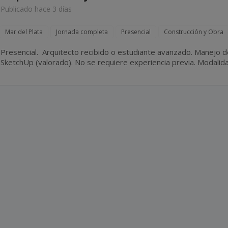
Publicado hace 3 días
Mar del Plata
Jornada completa
Presencial
Construcción y Obra
Presencial. Arquitecto recibido o estudiante avanzado. Manejo de AutoCAD (excluyente). Revit y
SketchUp (valorado). No se requiere experiencia previa. Modalidad de contratación por
facturación.