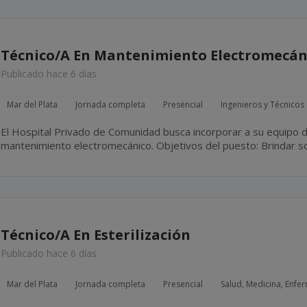
Técnico/A En Mantenimiento Electromecán
Publicado hace 6 días
Mar del Plata
Jornada completa
Presencial
Ingenieros y Técnicos
El Hospital Privado de Comunidad busca incorporar a su equipo d
mantenimiento electromecánico. Objetivos del puesto: Brindar soporte técnico integral a los
sectores del hospital mediante tareas de mantenimiento preventiv
Técnico/A En Esterilización
Publicado hace 6 días
Mar del Plata
Jornada completa
Presencial
Salud, Medicina, Enfe