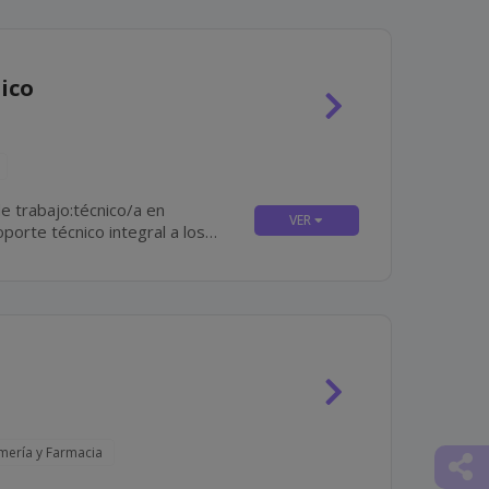
ico
e trabajo:técnico/a en
o, correctivo y predictivo en...
rmería y Farmacia
Comp