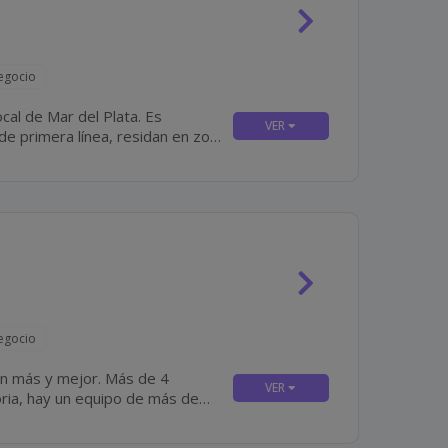
egocio
al de Mar del Plata. Es
e primera línea, residan en zona
(preferentemente) y que tengan disponibilidad para incorporación inmediata. Algunas De...
egocio
y mejor. Más de 4
oria, hay un equipo de más de