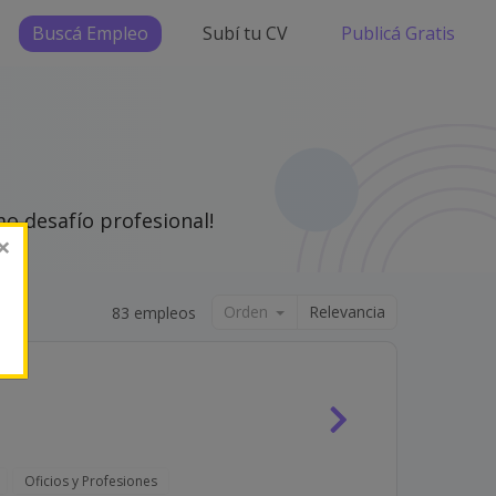
Buscá Empleo
Subí tu CV
Publicá Gratis
o desafío profesional!
×
Orden
Relevancia
83 empleos
Oficios y Profesiones