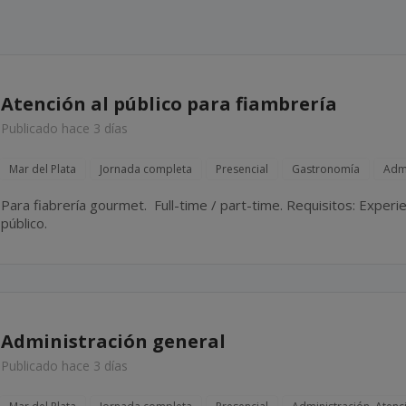
Atención al público para fiambrería
Publicado hace 3 días
Mar del Plata
Jornada completa
Presencial
Gastronomía
Admi
Para fiabrería gourmet. Full-time / part-time. Requisitos: Experiencia en fiambrería y atencion al
público.
Administración general
Publicado hace 3 días