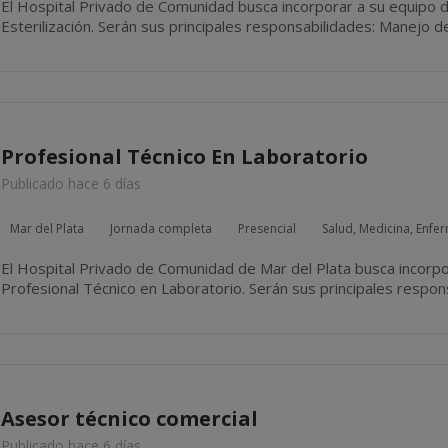
El Hospital Privado de Comunidad busca incorporar a su equipo d
Esterilización. Serán sus principales responsabilidades: Manejo de esterilizadoras Statim **** y
****, realizando las esterilizaciones necesarias durante la jornad
Profesional Técnico En Laboratorio
Publicado hace 6 días
Mar del Plata
Jornada completa
Presencial
Salud, Medicina, Enfe
El Hospital Privado de Comunidad de Mar del Plata busca incorpo
Profesional Técnico en Laboratorio. Serán sus principales responsabilidades: Colaborar en la
realización de estudios de laboratorio, bajo la supervisión del...
Asesor técnico comercial
Publicado hace 6 días