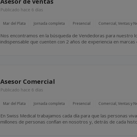
Asesor de ventas
Publicado hace 6 días
Mar del Plata
Jornada completa
Presencial
Comercial, Ventas y N
Nos encontramos en la búsqueda de Vendedoras para nuestro loc
indispensable que cuenten con 2 años de experiencia en marcas d
Asesor Comercial
Publicado hace 6 días
Mar del Plata
Jornada completa
Presencial
Comercial, Ventas y N
En Swiss Medical trabajamos cada día para que las personas vivan más 
millones de personas confían en nosotros y, detrás de cada hist
16.500 colaboradores que elige todos los días cuidar,...