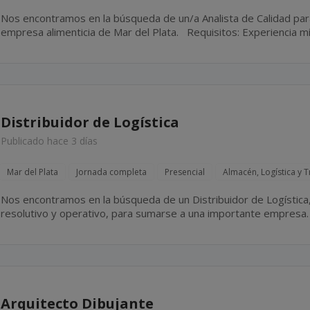
Nos encontramos en la búsqueda de un/a Analista de Calidad par
empresa alimenticia de Mar del Plata. Requisitos: Experiencia mínima de 3 años en el área de
control de Calidad de empresas alimenticias. Ingeniería en...
Distribuidor de Logística
Publicado hace 3 días
Mar del Plata
Jornada completa
Presencial
Almacén, Logística y 
Nos encontramos en la búsqueda de un Distribuidor de Logística, 
resolutivo y operativo, para sumarse a una importante empresa. Sexo: masculino. Mar del Plata
Jornada de 06:00 a 14:00 hs. Franco...
Arquitecto Dibujante