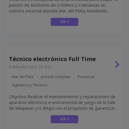
puesto de Asistente de Créditos y Cobranzas en
nuestra sucursal ubicada Mar del Plata, brindando
soporte administrativo a la delegación, colaborando
principalmente con la gestión de créditos y cobranzas,...
Técnico electrónico Full Time
Publicado hace 20 días
Mar del Plata
Jornada completa
Presencial
Ingenieros y Técnicos
Objetivo Realizar el mantenimiento y reparaciones de
aparatos eléctricos e instrumental de juego de la Sala
de Máquinas y/o Bingo con el propósito de garantizar
su correcto funcionamiento. Tareas Equipos Reparar y
realizar el mantenimiento de los equipos del...