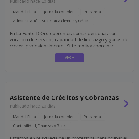
Publicado hace 20 días
Mar del Plata
Jornada completa
Presencial
Administración, Atención a clientes y Oficina
En La Fonte D'Oro queremos sumar personas con
vocación de servicio, capacidad de liderazgo y ganas de
crecer profesionalmente. Si te motiva coordinar
equipos, asegurar una excelente experiencia para
nuestros clientes y liderar la operación diaria de una
sucursal,...
Asistente de Créditos y Cobranzas
Publicado hace 20 días
Mar del Plata
Jornada completa
Presencial
Contabilidad, Finanzas y Banca
Estamos en búsqueda de un profesional para ocupar el