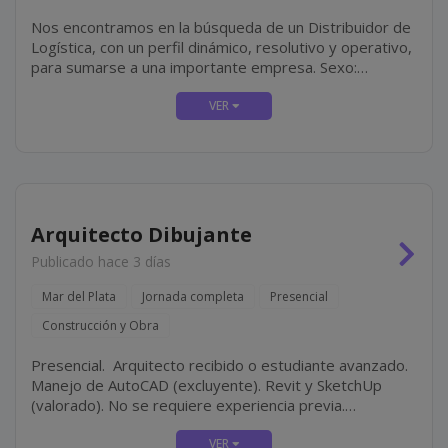
Nos encontramos en la búsqueda de un Distribuidor de
Logística, con un perfil dinámico, resolutivo y operativo,
para sumarse a una importante empresa. Sexo:
masculino. Mar del Plata. Jornada de 06:00 a 14:00 hs.
Franco...
Arquitecto Dibujante
Publicado hace 3 días
Mar del Plata
Jornada completa
Presencial
Construcción y Obra
Presencial. Arquitecto recibido o estudiante avanzado.
Manejo de AutoCAD (excluyente). Revit y SketchUp
(valorado). No se requiere experiencia previa.
Modalidad de contratación por facturación.