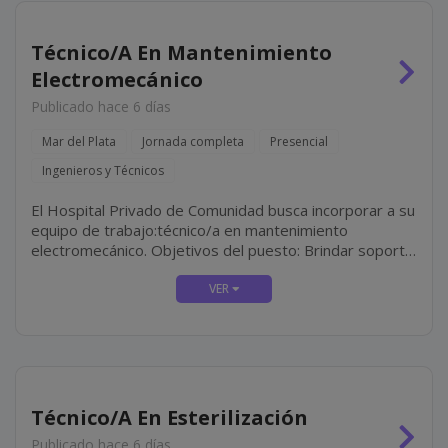
Técnico/A En Mantenimiento
Electromecánico
Publicado hace 6 días
Mar del Plata
Jornada completa
Presencial
Ingenieros y Técnicos
El Hospital Privado de Comunidad busca incorporar a su
equipo de trabajo:técnico/a en mantenimiento
electromecánico. Objetivos del puesto: Brindar soporte
técnico integral a los sectores del hospital mediante
tareas de mantenimiento preventivo, correctivo y
predictivo en...
Técnico/A En Esterilización
Publicado hace 6 días