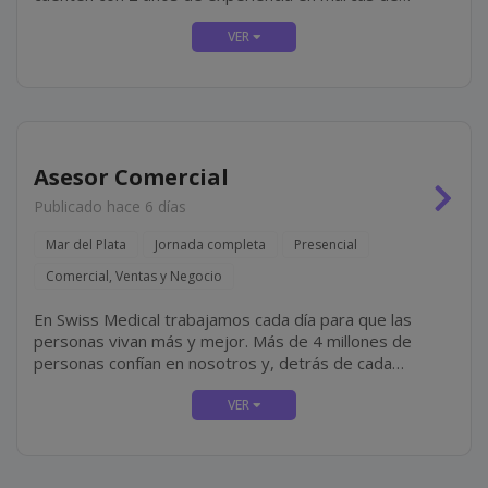
primera línea, residan en zona (preferentemente) y que
tengan disponibilidad para incorporación inmediata.
Algunas De...
Asesor Comercial
Publicado hace 6 días
Mar del Plata
Jornada completa
Presencial
Comercial, Ventas y Negocio
En Swiss Medical trabajamos cada día para que las
personas vivan más y mejor. Más de 4 millones de
personas confían en nosotros y, detrás de cada
historia, hay un equipo de más de 16.500
colaboradores que elige todos los días cuidar,...