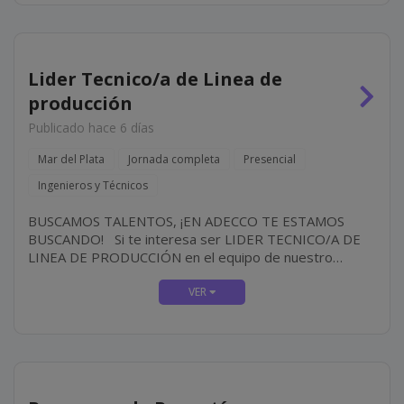
Lider Tecnico/a de Linea de
producción
Publicado hace 6 días
Mar del Plata
Jornada completa
Presencial
Ingenieros y Técnicos
BUSCAMOS TALENTOS, ¡EN ADECCO TE ESTAMOS
BUSCANDO! Si te interesa ser LIDER TECNICO/A DE
LINEA DE PRODUCCIÓN en el equipo de nuestro
cliente, IMPORTANTE EMPRESA DE ALIMENTOS
¡desafíate a vos mismo y crea tu futuro! ¿CÓMO ES
EL...