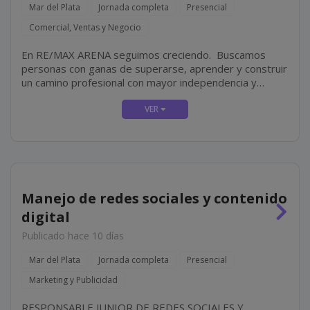
Mar del Plata
Jornada completa
Presencial
Comercial, Ventas y Negocio
En RE/MAX ARENA seguimos creciendo. Buscamos
personas con ganas de superarse, aprender y construir
un camino profesional con mayor independencia y
proyección. No hace falta experiencia en el rubro
inmobiliario. Lo más importante es tu actitud, tu
compromiso y tus ganas...
Manejo de redes sociales y contenido
digital
Publicado hace 10 días
Mar del Plata
Jornada completa
Presencial
Marketing y Publicidad
RESPONSABLE JUNIOR DE REDES SOCIALES Y