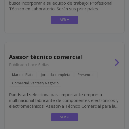
busca incorporar a su equipo de trabajo: Profesional
Técnico en Laboratorio. Serán sus principales
responsabilidades: Colaborar en la realización de
estudios de laboratorio, bajo la supervisión del...
Asesor técnico comercial
Publicado hace 6 días
Mar del Plata
Jornada completa
Presencial
Comercial, Ventas y Negocio
Randstad selecciona para importante empresa
multinacional fabricante de componentes electrónicos y
electromecánicos: Asesor/a Técnico Comercial para la
Zona Mar del Plata. La búsqueda se orienta a
profesionales con perfil técnico-comercial, motivados...