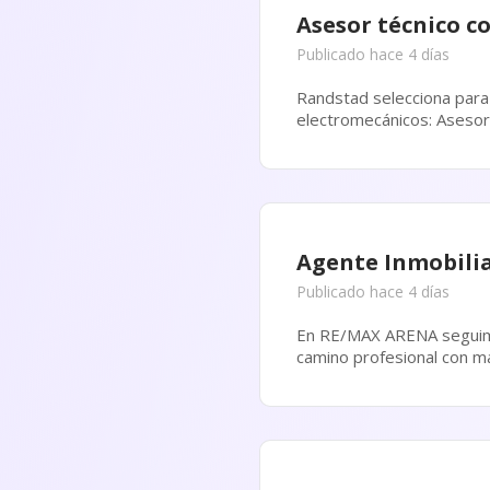
Asesor técnico c
Publicado hace 4 días
Randstad selecciona para
electromecánicos: Asesor/a Técnico Com
con perfil técnico-comerci
Agente Inmobili
Publicado hace 4 días
En RE/MAX ARENA seguimos creciendo. Buscamos personas con ganas
camino profesional con mayor independencia y proye
importante es tu actitud,