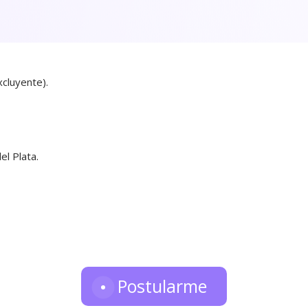
xcluyente).
.
el Plata.
Postularme