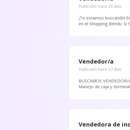
Publicado hace 25 días
¡Te estamos buscando! En Macowens y Devre estamos incorporando un/a Vendedor/a para nuestra sucursal ubicada
en el Shopping Bendu. Si te apasionan las ventas y querés formar parte de una empresa líder en indumentaria
masculina, ¡esta oportunid
Vendedor/a
Publicado hace 27 días
BUSCAMOS VENDEDOR/A CON EXPERIENCIA Requisitos: Experiencia comprobable en el rubro (EXCLU
Vendedora de in