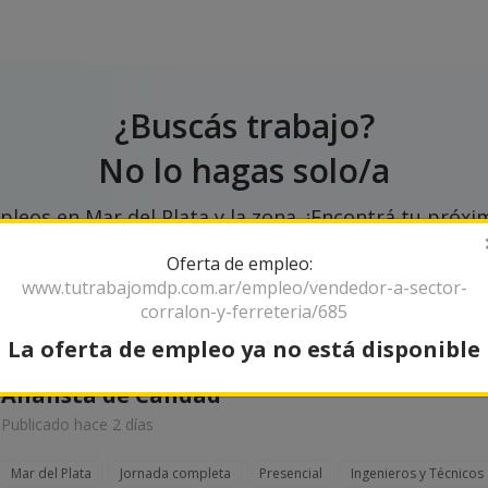
¿Buscás trabajo?
No lo hagas solo/a
leos en Mar del Plata y la zona. ¡Encontrá tu próxim
Oferta de empleo:
www.tutrabajomdp.com.ar/empleo/vendedor-a-sector-
corralon-y-ferreteria/685
La oferta de empleo ya no está disponible
Analista de Calidad
Publicado hace 2 días
Mar del Plata
Jornada completa
Presencial
Ingenieros y Técnicos