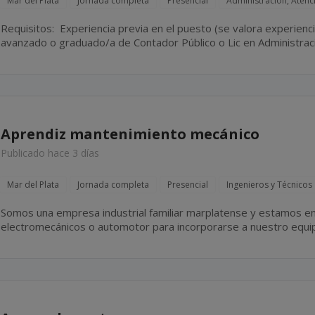
Mar del Plata
Jornada completa
Presencial
Administración, Atenci
Requisitos: Experiencia previa en el puesto (se valora experiencia en estudio contabla). Estudio
avanzado o graduado/a de Contador Público o Lic en Administración. Perfil resolutivo, orga
y proactivo. Disponibilidad Full-Time.
Aprendiz mantenimiento mecánico
Publicado hace 3 días
Mar del Plata
Jornada completa
Presencial
Ingenieros y Técnicos
Somos una empresa industrial familiar marplatense y estamos en
electromecánicos o automotor para incorporarse a nuestro equ
el cual incluye tareas tales como mantenimiento y reparación de e