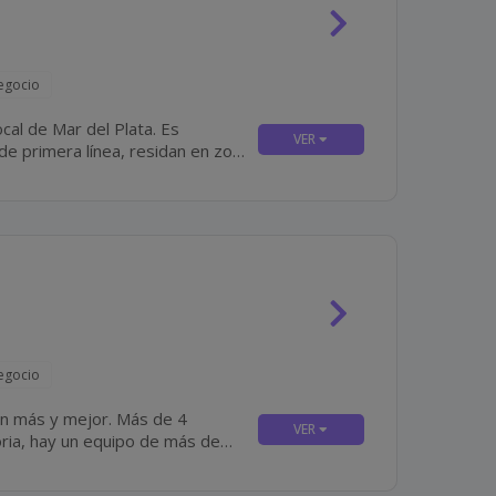
egocio
al de Mar del Plata. Es
e primera línea, residan en zona
(preferentemente) y que tengan disponibilidad para incorporación inmediata. Algunas De...
egocio
y mejor. Más de 4
oria, hay un equipo de más de