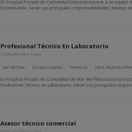
El Hospital Privado de Comunidad busca incorporar a su equipo d
Esterilización. Serán sus principales responsabilidades: Manejo de esterilizadoras Statim **** y
****, realizando las esterilizaciones necesarias durante la jornad
Profesional Técnico En Laboratorio
Publicado hace 5 días
Mar del Plata
Jornada completa
Presencial
Salud, Medicina, Enfe
El Hospital Privado de Comunidad de Mar del Plata busca incorpo
Profesional Técnico en Laboratorio. Serán sus principales responsabilidades: Colaborar en la
realización de estudios de laboratorio, bajo la supervisión del...
Asesor técnico comercial
Publicado hace 5 días