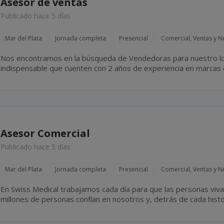
Asesor de ventas
Publicado hace 5 días
Mar del Plata
Jornada completa
Presencial
Comercial, Ventas y N
Nos encontramos en la búsqueda de Vendedoras para nuestro loc
indispensable que cuenten con 2 años de experiencia en marcas d
Asesor Comercial
Publicado hace 5 días
Mar del Plata
Jornada completa
Presencial
Comercial, Ventas y N
En Swiss Medical trabajamos cada día para que las personas vivan más 
millones de personas confían en nosotros y, detrás de cada hist
16.500 colaboradores que elige todos los días cuidar,...