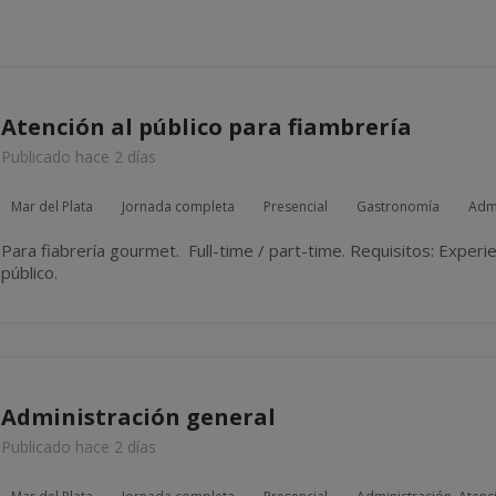
Atención al público para fiambrería
Publicado hace 2 días
Mar del Plata
Jornada completa
Presencial
Gastronomía
Admi
Para fiabrería gourmet. Full-time / part-time. Requisitos: Experiencia en fiambrería y atencion al
público.
Administración general
Publicado hace 2 días