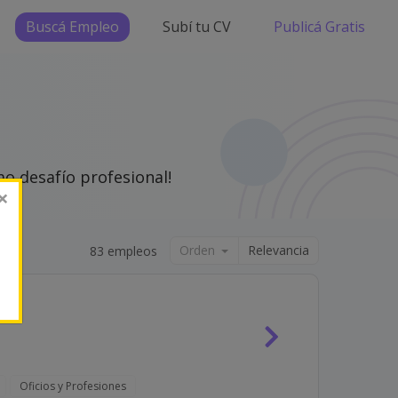
Buscá Empleo
Subí tu CV
Publicá Gratis
o desafío profesional!
×
Orden
Relevancia
83 empleos
Oficios y Profesiones