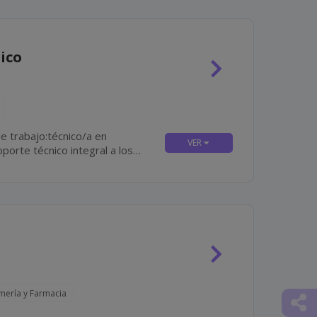
ico
e trabajo:técnico/a en
o, correctivo y predictivo en...
rmería y Farmacia
Comp