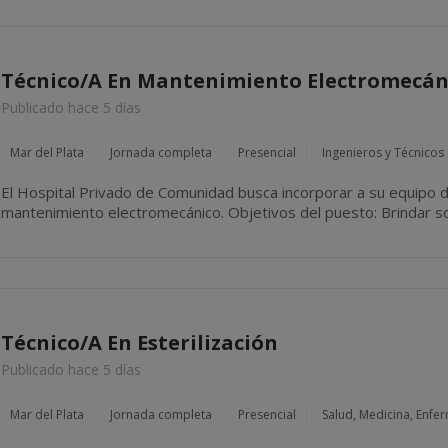
Técnico/A En Mantenimiento Electromecán
Publicado hace 5 días
Mar del Plata
Jornada completa
Presencial
Ingenieros y Técnicos
El Hospital Privado de Comunidad busca incorporar a su equipo d
mantenimiento electromecánico. Objetivos del puesto: Brindar soporte técnico integral a los
sectores del hospital mediante tareas de mantenimiento preventiv
Técnico/A En Esterilización
Publicado hace 5 días
Mar del Plata
Jornada completa
Presencial
Salud, Medicina, Enfe