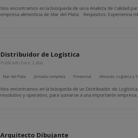
Nos encontramos en la búsqueda de un/a Analista de Calidad par
empresa alimenticia de Mar del Plata. Requisitos: Experiencia mínima de 3 años en el área de
control de Calidad de empresas alimenticias. Ingeniería en...
Distribuidor de Logística
Publicado hace 2 días
Mar del Plata
Jornada completa
Presencial
Almacén, Logística y 
Nos encontramos en la búsqueda de un Distribuidor de Logística, 
resolutivo y operativo, para sumarse a una importante empresa. Sexo: masculino. Mar del Plata
Jornada de 06:00 a 14:00 hs. Franco...
Arquitecto Dibujante