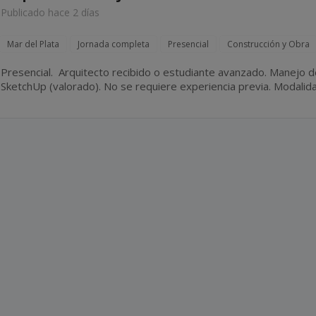
Publicado hace 2 días
Mar del Plata
Jornada completa
Presencial
Construcción y Obra
Presencial. Arquitecto recibido o estudiante avanzado. Manejo de AutoCAD (excluyente). Revit y
SketchUp (valorado). No se requiere experiencia previa. Modalidad de contratación por
facturación.