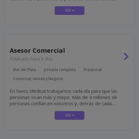
primera línea, residan en zona (preferentemente) y que
tengan disponibilidad para incorporación inmediata.
Algunas De...
Asesor Comercial
Publicado hace 6 días
Mar del Plata
Jornada completa
Presencial
Comercial, Ventas y Negocio
En Swiss Medical trabajamos cada día para que las
personas vivan más y mejor. Más de 4 millones de
personas confían en nosotros y, detrás de cada
historia, hay un equipo de más de 16.500
colaboradores que elige todos los días cuidar,...