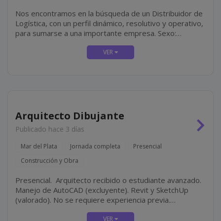
Nos encontramos en la búsqueda de un Distribuidor de
Logística, con un perfil dinámico, resolutivo y operativo,
para sumarse a una importante empresa. Sexo:
masculino. Mar del Plata. Jornada de 06:00 a 14:00 hs.
Franco...
Arquitecto Dibujante
Publicado hace 3 días
Mar del Plata
Jornada completa
Presencial
Construcción y Obra
Presencial. Arquitecto recibido o estudiante avanzado.
Manejo de AutoCAD (excluyente). Revit y SketchUp
(valorado). No se requiere experiencia previa.
Modalidad de contratación por facturación.