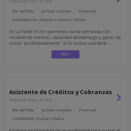
Publicado hace 20 días
Mar del Plata
Jornada completa
Presencial
Administración, Atención a clientes y Oficina
En La Fonte D'Oro queremos sumar personas con
vocación de servicio, capacidad de liderazgo y ganas de
crecer profesionalmente. Si te motiva coordinar
equipos, asegurar una excelente experiencia para
nuestros clientes y liderar la operación diaria de una
sucursal,...
Asistente de Créditos y Cobranzas
Publicado hace 20 días
Mar del Plata
Jornada completa
Presencial
Contabilidad, Finanzas y Banca
Estamos en búsqueda de un profesional para ocupar el