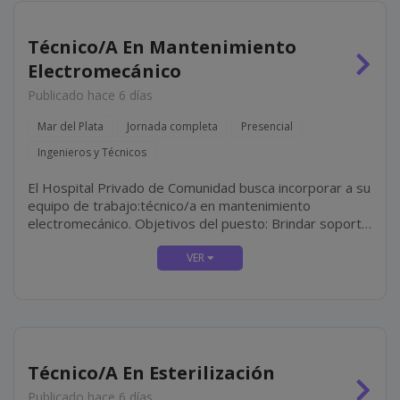
Técnico/A En Mantenimiento
Electromecánico
Publicado hace 6 días
Mar del Plata
Jornada completa
Presencial
Ingenieros y Técnicos
El Hospital Privado de Comunidad busca incorporar a su
equipo de trabajo:técnico/a en mantenimiento
electromecánico. Objetivos del puesto: Brindar soporte
técnico integral a los sectores del hospital mediante
tareas de mantenimiento preventivo, correctivo y
predictivo en...
Técnico/A En Esterilización
Publicado hace 6 días