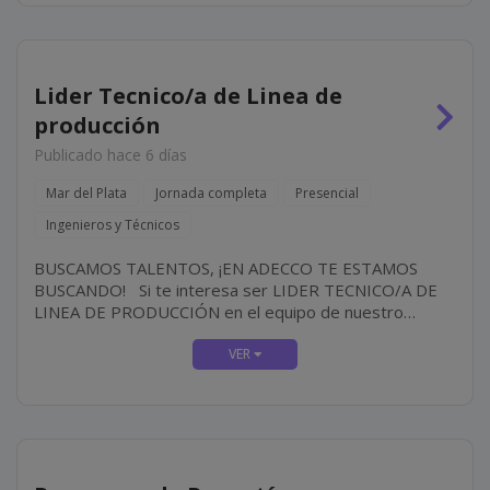
Lider Tecnico/a de Linea de
producción
Publicado hace 6 días
Mar del Plata
Jornada completa
Presencial
Ingenieros y Técnicos
BUSCAMOS TALENTOS, ¡EN ADECCO TE ESTAMOS
BUSCANDO! Si te interesa ser LIDER TECNICO/A DE
LINEA DE PRODUCCIÓN en el equipo de nuestro
cliente, IMPORTANTE EMPRESA DE ALIMENTOS
¡desafíate a vos mismo y crea tu futuro! ¿CÓMO ES
EL...