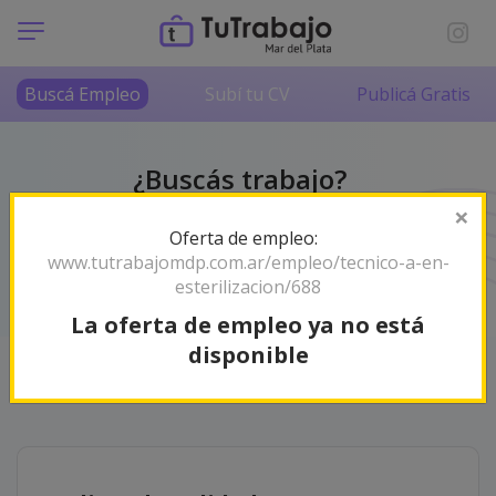
Buscá Empleo
Subí tu CV
Publicá Gratis
¿Buscás trabajo?
No lo hagas solo/a
×
Oferta de empleo:
Somos tu radar de empleos en Mar del Plata y la
www.tutrabajomdp.com.ar/empleo/tecnico-a-en-
zona. ¡Encontrá tu próximo desafío profesional!
esterilizacion/688
La oferta de empleo ya no está
disponible
Orden
Relevancia
83 empleos