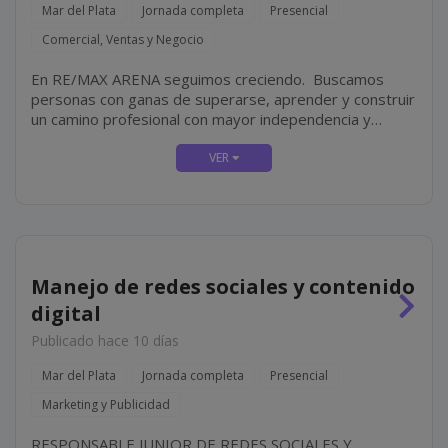
Mar del Plata
Jornada completa
Presencial
Comercial, Ventas y Negocio
En RE/MAX ARENA seguimos creciendo. Buscamos
personas con ganas de superarse, aprender y construir
un camino profesional con mayor independencia y
proyección. No hace falta experiencia en el rubro
inmobiliario. Lo más importante es tu actitud, tu
compromiso y tus ganas...
Manejo de redes sociales y contenido
digital
Publicado hace 10 días
Mar del Plata
Jornada completa
Presencial
Marketing y Publicidad
RESPONSABLE JUNIOR DE REDES SOCIALES Y