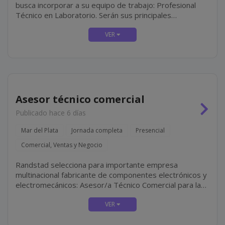
busca incorporar a su equipo de trabajo: Profesional
Técnico en Laboratorio. Serán sus principales
responsabilidades: Colaborar en la realización de
estudios de laboratorio, bajo la supervisión del...
Asesor técnico comercial
Publicado hace 6 días
Mar del Plata
Jornada completa
Presencial
Comercial, Ventas y Negocio
Randstad selecciona para importante empresa
multinacional fabricante de componentes electrónicos y
electromecánicos: Asesor/a Técnico Comercial para la
Zona Mar del Plata. La búsqueda se orienta a
profesionales con perfil técnico-comercial, motivados...