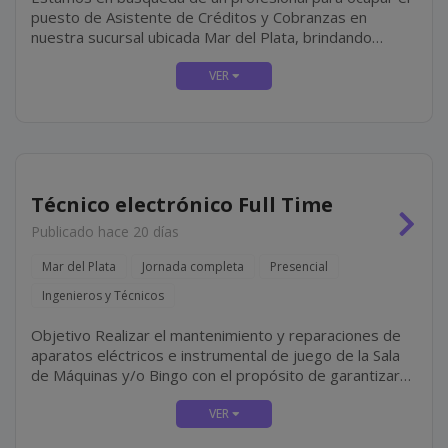
puesto de Asistente de Créditos y Cobranzas en
nuestra sucursal ubicada Mar del Plata, brindando
soporte administrativo a la delegación, colaborando
principalmente con la gestión de créditos y cobranzas,...
Técnico electrónico Full Time
Publicado hace 20 días
Mar del Plata
Jornada completa
Presencial
Ingenieros y Técnicos
Objetivo Realizar el mantenimiento y reparaciones de
aparatos eléctricos e instrumental de juego de la Sala
de Máquinas y/o Bingo con el propósito de garantizar
su correcto funcionamiento. Tareas Equipos Reparar y
realizar el mantenimiento de los equipos del...