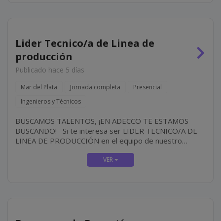
Lider Tecnico/a de Linea de
producción
Publicado hace 5 días
Mar del Plata
Jornada completa
Presencial
Ingenieros y Técnicos
BUSCAMOS TALENTOS, ¡EN ADECCO TE ESTAMOS
BUSCANDO! Si te interesa ser LIDER TECNICO/A DE
LINEA DE PRODUCCIÓN en el equipo de nuestro
cliente, IMPORTANTE EMPRESA DE ALIMENTOS
¡desafíate a vos mismo y crea tu futuro! ¿CÓMO ES
EL...