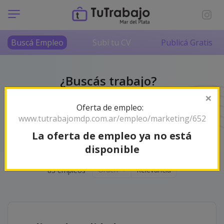
Buscá Empleo
Subí tu CV
Publicá Gratis
¿Buscás trabajo?
No lo hagas solo/a
×
Oferta de empleo:
Somos tu radar de empleos en Mar del Plata y la
www.tutrabajomdp.com.ar/empleo/marketing/652
zona. ¡Encontrá tu próximo desafío profesional!
La oferta de empleo ya no está
disponible
Orden
Relevancia
83 empleos