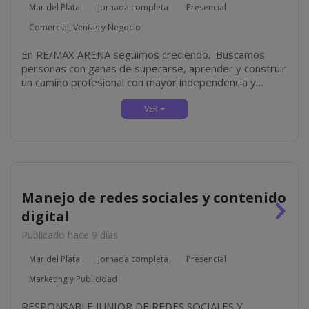
Mar del Plata
Jornada completa
Presencial
Comercial, Ventas y Negocio
En RE/MAX ARENA seguimos creciendo. Buscamos
personas con ganas de superarse, aprender y construir
un camino profesional con mayor independencia y
proyección. No hace falta experiencia en el rubro
inmobiliario. Lo más importante es tu actitud, tu
compromiso y tus ganas...
Manejo de redes sociales y contenido
digital
Publicado hace 9 días
Mar del Plata
Jornada completa
Presencial
Marketing y Publicidad
RESPONSABLE JUNIOR DE REDES SOCIALES Y