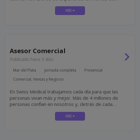
primera línea, residan en zona (preferentemente) y que
tengan disponibilidad para incorporación inmediata.
Algunas De...
Asesor Comercial
Publicado hace 5 días
Mar del Plata
Jornada completa
Presencial
Comercial, Ventas y Negocio
En Swiss Medical trabajamos cada día para que las
personas vivan más y mejor. Más de 4 millones de
personas confían en nosotros y, detrás de cada
historia, hay un equipo de más de 16.500
colaboradores que elige todos los días cuidar,...