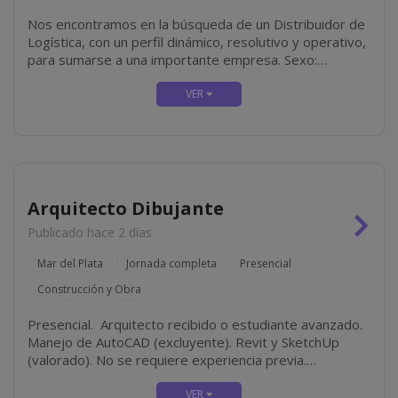
Nos encontramos en la búsqueda de un Distribuidor de
Logística, con un perfil dinámico, resolutivo y operativo,
para sumarse a una importante empresa. Sexo:
masculino. Mar del Plata. Jornada de 06:00 a 14:00 hs.
Franco...
Arquitecto Dibujante
Publicado hace 2 días
Mar del Plata
Jornada completa
Presencial
Construcción y Obra
Presencial. Arquitecto recibido o estudiante avanzado.
Manejo de AutoCAD (excluyente). Revit y SketchUp
(valorado). No se requiere experiencia previa.
Modalidad de contratación por facturación.