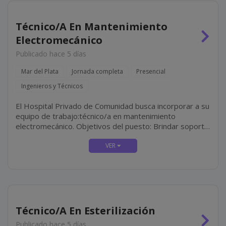
Técnico/A En Mantenimiento
Electromecánico
Publicado hace 5 días
Mar del Plata
Jornada completa
Presencial
Ingenieros y Técnicos
El Hospital Privado de Comunidad busca incorporar a su
equipo de trabajo:técnico/a en mantenimiento
electromecánico. Objetivos del puesto: Brindar soporte
técnico integral a los sectores del hospital mediante
tareas de mantenimiento preventivo, correctivo y
predictivo en...
Técnico/A En Esterilización
Publicado hace 5 días