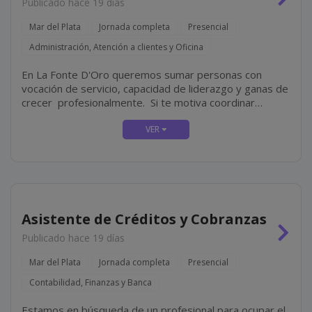
Publicado hace 19 días
Mar del Plata
Jornada completa
Presencial
Administración, Atención a clientes y Oficina
En La Fonte D'Oro queremos sumar personas con
vocación de servicio, capacidad de liderazgo y ganas de
crecer profesionalmente. Si te motiva coordinar
equipos, asegurar una excelente experiencia para
nuestros clientes y liderar la operación diaria de una
sucursal,...
Asistente de Créditos y Cobranzas
Publicado hace 19 días
Mar del Plata
Jornada completa
Presencial
Contabilidad, Finanzas y Banca
Estamos en búsqueda de un profesional para ocupar el