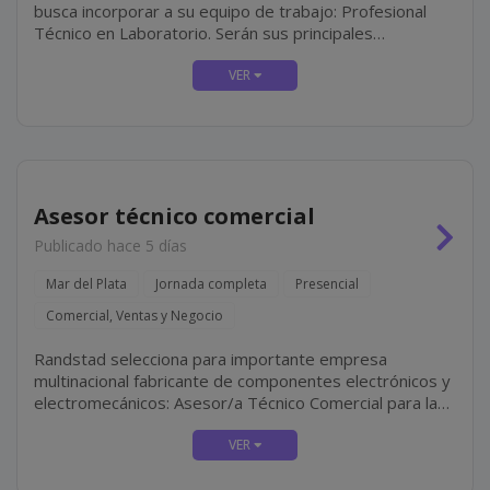
busca incorporar a su equipo de trabajo: Profesional
Técnico en Laboratorio. Serán sus principales
responsabilidades: Colaborar en la realización de
estudios de laboratorio, bajo la supervisión del...
Asesor técnico comercial
Publicado hace 5 días
Mar del Plata
Jornada completa
Presencial
Comercial, Ventas y Negocio
Randstad selecciona para importante empresa
multinacional fabricante de componentes electrónicos y
electromecánicos: Asesor/a Técnico Comercial para la
Zona Mar del Plata. La búsqueda se orienta a
profesionales con perfil técnico-comercial, motivados...