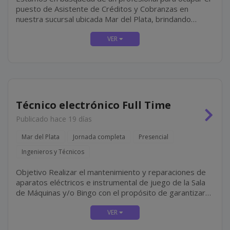
puesto de Asistente de Créditos y Cobranzas en
nuestra sucursal ubicada Mar del Plata, brindando
soporte administrativo a la delegación, colaborando
principalmente con la gestión de créditos y cobranzas,...
Técnico electrónico Full Time
Publicado hace 19 días
Mar del Plata
Jornada completa
Presencial
Ingenieros y Técnicos
Objetivo Realizar el mantenimiento y reparaciones de
aparatos eléctricos e instrumental de juego de la Sala
de Máquinas y/o Bingo con el propósito de garantizar
su correcto funcionamiento. Tareas Equipos Reparar y
realizar el mantenimiento de los equipos del...