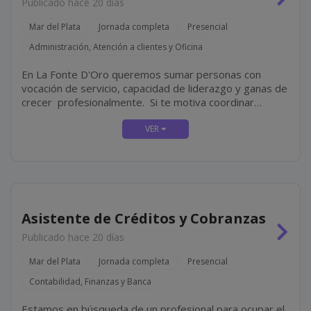
Publicado hace 20 días
Mar del Plata
Jornada completa
Presencial
Administración, Atención a clientes y Oficina
En La Fonte D'Oro queremos sumar personas con
vocación de servicio, capacidad de liderazgo y ganas de
crecer profesionalmente. Si te motiva coordinar
equipos, asegurar una excelente experiencia para
nuestros clientes y liderar la operación diaria de una
sucursal,...
Asistente de Créditos y Cobranzas
Publicado hace 20 días
Mar del Plata
Jornada completa
Presencial
Contabilidad, Finanzas y Banca
Estamos en búsqueda de un profesional para ocupar el