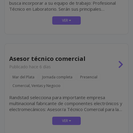
busca incorporar a su equipo de trabajo: Profesional
Técnico en Laboratorio. Serán sus principales
responsabilidades: Colaborar en la realización de
estudios de laboratorio, bajo la supervisión del...
Asesor técnico comercial
Publicado hace 6 días
Mar del Plata
Jornada completa
Presencial
Comercial, Ventas y Negocio
Randstad selecciona para importante empresa
multinacional fabricante de componentes electrónicos y
electromecánicos: Asesor/a Técnico Comercial para la
Zona Mar del Plata. La búsqueda se orienta a
profesionales con perfil técnico-comercial, motivados...