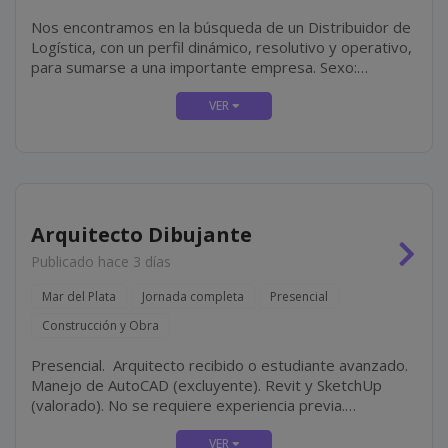
Nos encontramos en la búsqueda de un Distribuidor de
Logística, con un perfil dinámico, resolutivo y operativo,
para sumarse a una importante empresa. Sexo:
masculino. Mar del Plata. Jornada de 06:00 a 14:00 hs.
Franco...
Arquitecto Dibujante
Publicado hace 3 días
Mar del Plata
Jornada completa
Presencial
Construcción y Obra
Presencial. Arquitecto recibido o estudiante avanzado.
Manejo de AutoCAD (excluyente). Revit y SketchUp
(valorado). No se requiere experiencia previa.
Modalidad de contratación por facturación.