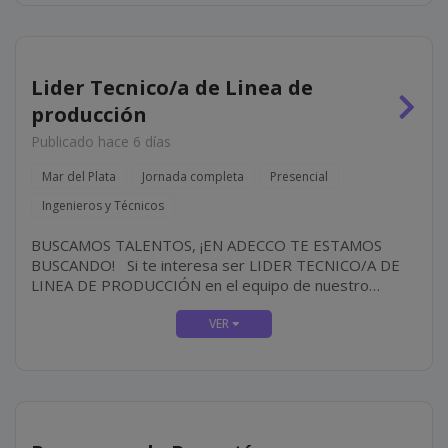
Lider Tecnico/a de Linea de
producción
Publicado hace 6 días
Mar del Plata
Jornada completa
Presencial
Ingenieros y Técnicos
BUSCAMOS TALENTOS, ¡EN ADECCO TE ESTAMOS
BUSCANDO! Si te interesa ser LIDER TECNICO/A DE
LINEA DE PRODUCCIÓN en el equipo de nuestro
cliente, IMPORTANTE EMPRESA DE ALIMENTOS
¡desafíate a vos mismo y crea tu futuro! ¿CÓMO ES
EL...