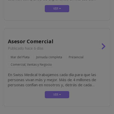
primera línea, residan en zona (preferentemente) y que
tengan disponibilidad para incorporación inmediata.
Algunas De...
Asesor Comercial
Publicado hace 6 días
Mar del Plata
Jornada completa
Presencial
Comercial, Ventas y Negocio
En Swiss Medical trabajamos cada día para que las
personas vivan más y mejor. Más de 4 millones de
personas confían en nosotros y, detrás de cada
historia, hay un equipo de más de 16.500
colaboradores que elige todos los días cuidar,...