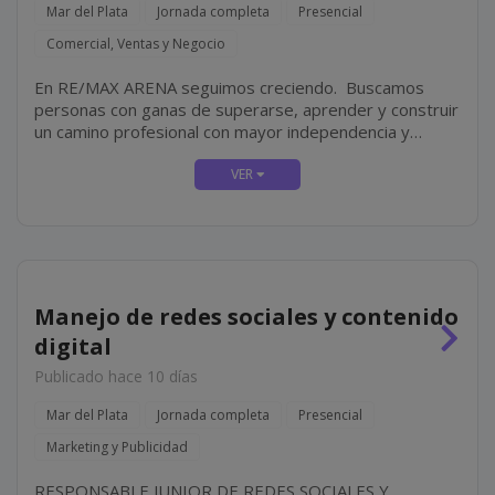
Mar del Plata
Jornada completa
Presencial
Comercial, Ventas y Negocio
En RE/MAX ARENA seguimos creciendo. Buscamos
personas con ganas de superarse, aprender y construir
un camino profesional con mayor independencia y
proyección. No hace falta experiencia en el rubro
inmobiliario. Lo más importante es tu actitud, tu
compromiso y tus ganas...
Manejo de redes sociales y contenido
digital
Publicado hace 10 días
Mar del Plata
Jornada completa
Presencial
Marketing y Publicidad
RESPONSABLE JUNIOR DE REDES SOCIALES Y