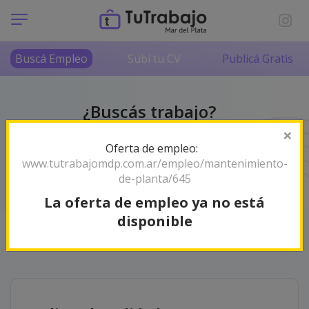
Buscá Empleo
Subí tu CV
Publicá Gratis
¿Buscás trabajo?
No lo hagas solo/a
×
Oferta de empleo:
Somos tu radar de empleos en Mar del Plata y la
www.tutrabajomdp.com.ar/empleo/mantenimiento-
zona. ¡Encontrá tu próximo desafío profesional!
de-planta/645
La oferta de empleo ya no está
disponible
Orden
Relevancia
83 empleos