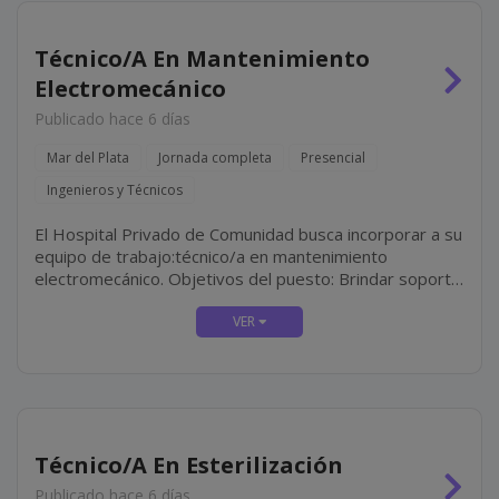
Técnico/A En Mantenimiento
Electromecánico
Publicado hace 6 días
Mar del Plata
Jornada completa
Presencial
Ingenieros y Técnicos
El Hospital Privado de Comunidad busca incorporar a su
equipo de trabajo:técnico/a en mantenimiento
electromecánico. Objetivos del puesto: Brindar soporte
técnico integral a los sectores del hospital mediante
tareas de mantenimiento preventivo, correctivo y
predictivo en...
Técnico/A En Esterilización
Publicado hace 6 días