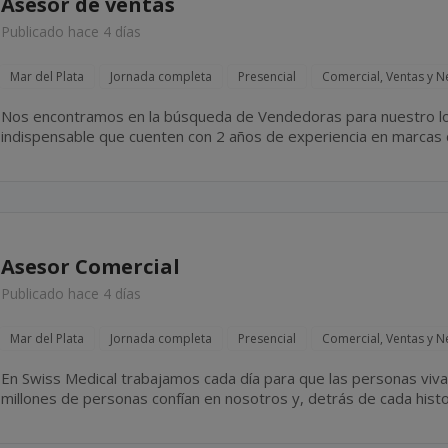
Asesor de ventas
Publicado hace 4 días
Mar del Plata
Jornada completa
Presencial
Comercial, Ventas y N
Nos encontramos en la búsqueda de Vendedoras para nuestro loc
indispensable que cuenten con 2 años de experiencia en marcas d
Asesor Comercial
Publicado hace 4 días
Mar del Plata
Jornada completa
Presencial
Comercial, Ventas y N
En Swiss Medical trabajamos cada día para que las personas vivan más 
millones de personas confían en nosotros y, detrás de cada hist
16.500 colaboradores que elige todos los días cuidar,...