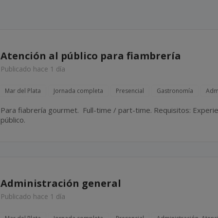
Atención al público para fiambrería
Publicado hace 1 día
Mar del Plata
Jornada completa
Presencial
Gastronomía
Admi
Para fiabrería gourmet. Full-time / part-time. Requisitos: Experiencia en fiambrería y atencion al
público.
Administración general
Publicado hace 1 día