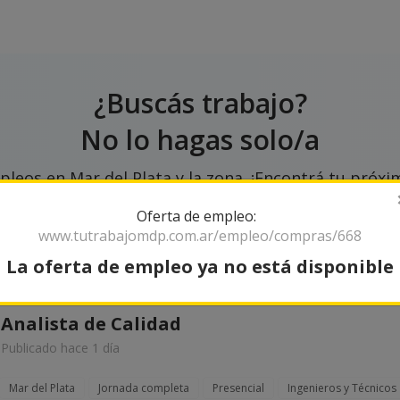
¿Buscás trabajo?
No lo hagas solo/a
leos en Mar del Plata y la zona. ¡Encontrá tu próxim
Oferta de empleo:
www.tutrabajomdp.com.ar/empleo/compras/668
La oferta de empleo ya no está disponible
Analista de Calidad
Publicado hace 1 día
Mar del Plata
Jornada completa
Presencial
Ingenieros y Técnicos