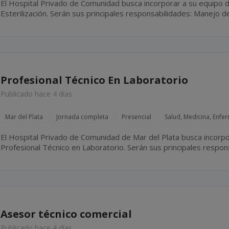
El Hospital Privado de Comunidad busca incorporar a su equipo d
Esterilización. Serán sus principales responsabilidades: Manejo de esterilizadoras Statim **** y
****, realizando las esterilizaciones necesarias durante la jornad
Profesional Técnico En Laboratorio
Publicado hace 4 días
Mar del Plata
Jornada completa
Presencial
Salud, Medicina, Enfe
El Hospital Privado de Comunidad de Mar del Plata busca incorpo
Profesional Técnico en Laboratorio. Serán sus principales responsabilidades: Colaborar en la
realización de estudios de laboratorio, bajo la supervisión del...
Asesor técnico comercial
Publicado hace 4 días