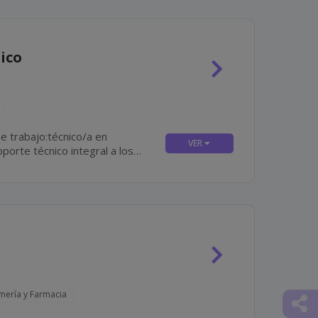
ico
e trabajo:técnico/a en
o, correctivo y predictivo en...
rmería y Farmacia
Comp