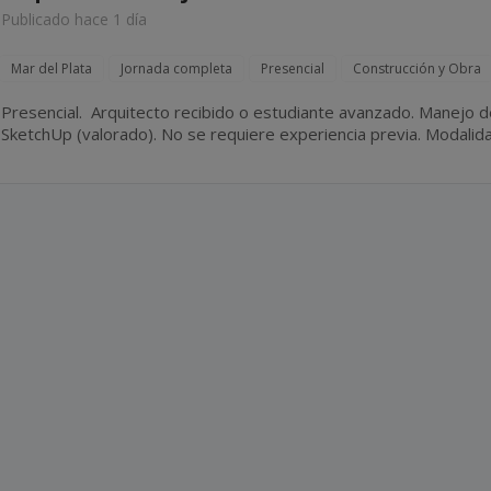
Publicado hace 1 día
Mar del Plata
Jornada completa
Presencial
Construcción y Obra
Presencial. Arquitecto recibido o estudiante avanzado. Manejo de AutoCAD (excluyente). Revit y
SketchUp (valorado). No se requiere experiencia previa. Modalidad de contratación por
facturación.