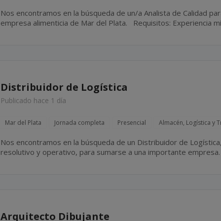
Nos encontramos en la búsqueda de un/a Analista de Calidad par
empresa alimenticia de Mar del Plata. Requisitos: Experiencia mínima de 3 años en el área de
control de Calidad de empresas alimenticias. Ingeniería en...
Distribuidor de Logística
Publicado hace 1 día
Mar del Plata
Jornada completa
Presencial
Almacén, Logística y 
Nos encontramos en la búsqueda de un Distribuidor de Logística, 
resolutivo y operativo, para sumarse a una importante empresa. Sexo: masculino. Mar del Plata
Jornada de 06:00 a 14:00 hs. Franco...
Arquitecto Dibujante