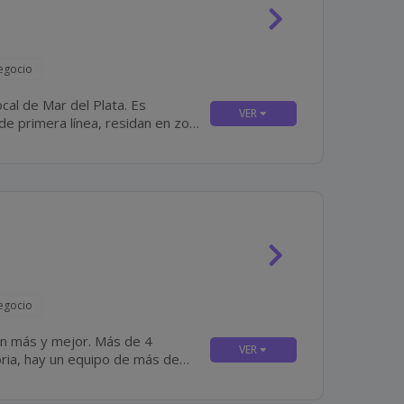
egocio
al de Mar del Plata. Es
e primera línea, residan en zona
(preferentemente) y que tengan disponibilidad para incorporación inmediata. Algunas De...
egocio
y mejor. Más de 4
oria, hay un equipo de más de