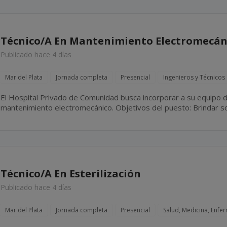
Técnico/A En Mantenimiento Electromecán
Publicado hace 4 días
Mar del Plata
Jornada completa
Presencial
Ingenieros y Técnicos
El Hospital Privado de Comunidad busca incorporar a su equipo d
mantenimiento electromecánico. Objetivos del puesto: Brindar soporte técnico integral a los
sectores del hospital mediante tareas de mantenimiento preventiv
Técnico/A En Esterilización
Publicado hace 4 días
Mar del Plata
Jornada completa
Presencial
Salud, Medicina, Enfe