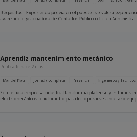
Mar del Plata
Jornada completa
Presencial
Administración, Atenci
Requisitos: Experiencia previa en el puesto (se valora experiencia en estudio contabla). Estudio
avanzado o graduado/a de Contador Público o Lic en Administración. Perfil resolutivo, orga
y proactivo. Disponibilidad Full-Time.
Aprendiz mantenimiento mecánico
Publicado hace 2 días
Mar del Plata
Jornada completa
Presencial
Ingenieros y Técnicos
Somos una empresa industrial familiar marplatense y estamos en
electromecánicos o automotor para incorporarse a nuestro equ
el cual incluye tareas tales como mantenimiento y reparación de e