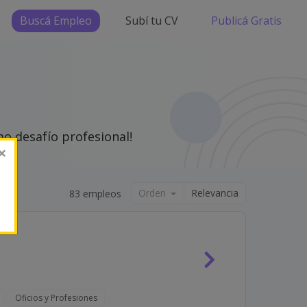
Buscá Empleo
Subí tu CV
Publicá Gratis
o desafío profesional!
×
Orden
Relevancia
83 empleos
Oficios y Profesiones