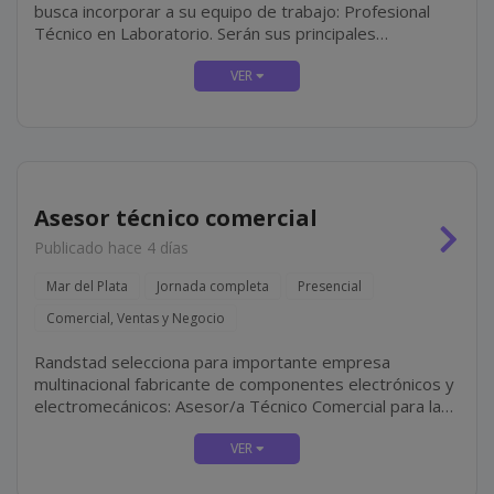
busca incorporar a su equipo de trabajo: Profesional
Técnico en Laboratorio. Serán sus principales
responsabilidades: Colaborar en la realización de
estudios de laboratorio, bajo la supervisión del...
Asesor técnico comercial
Publicado hace 4 días
Mar del Plata
Jornada completa
Presencial
Comercial, Ventas y Negocio
Randstad selecciona para importante empresa
multinacional fabricante de componentes electrónicos y
electromecánicos: Asesor/a Técnico Comercial para la
Zona Mar del Plata. La búsqueda se orienta a
profesionales con perfil técnico-comercial, motivados...