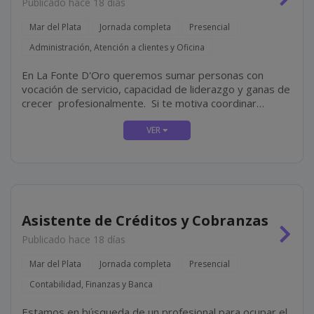
Publicado hace 18 días
Mar del Plata
Jornada completa
Presencial
Administración, Atención a clientes y Oficina
En La Fonte D'Oro queremos sumar personas con
vocación de servicio, capacidad de liderazgo y ganas de
crecer profesionalmente. Si te motiva coordinar
equipos, asegurar una excelente experiencia para
nuestros clientes y liderar la operación diaria de una
sucursal,...
Asistente de Créditos y Cobranzas
Publicado hace 18 días
Mar del Plata
Jornada completa
Presencial
Contabilidad, Finanzas y Banca
Estamos en búsqueda de un profesional para ocupar el