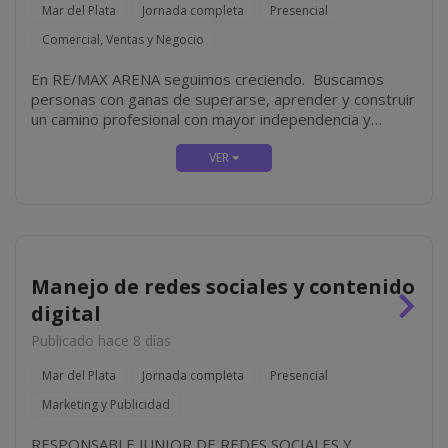
Mar del Plata
Jornada completa
Presencial
Comercial, Ventas y Negocio
En RE/MAX ARENA seguimos creciendo. Buscamos
personas con ganas de superarse, aprender y construir
un camino profesional con mayor independencia y
proyección. No hace falta experiencia en el rubro
inmobiliario. Lo más importante es tu actitud, tu
compromiso y tus ganas...
Manejo de redes sociales y contenido
digital
Publicado hace 8 días
Mar del Plata
Jornada completa
Presencial
Marketing y Publicidad
RESPONSABLE JUNIOR DE REDES SOCIALES Y