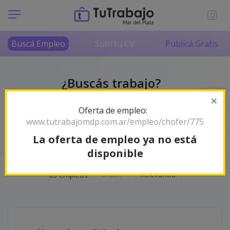
Buscá Empleo
Subí tu CV
Publicá Gratis
¿Buscás trabajo?
No lo hagas solo/a
×
Oferta de empleo:
Somos tu radar de empleos en Mar del Plata y la
www.tutrabajomdp.com.ar/empleo/chofer/775
zona. ¡Encontrá tu próximo desafío profesional!
La oferta de empleo ya no está
disponible
Orden
Relevancia
83 empleos