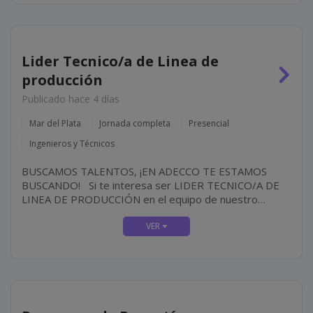
Lider Tecnico/a de Linea de
producción
Publicado hace 4 días
Mar del Plata
Jornada completa
Presencial
Ingenieros y Técnicos
BUSCAMOS TALENTOS, ¡EN ADECCO TE ESTAMOS
BUSCANDO! Si te interesa ser LIDER TECNICO/A DE
LINEA DE PRODUCCIÓN en el equipo de nuestro
cliente, IMPORTANTE EMPRESA DE ALIMENTOS
¡desafíate a vos mismo y crea tu futuro! ¿CÓMO ES
EL...