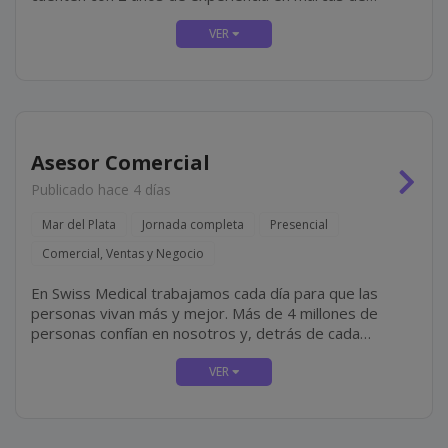
primera línea, residan en zona (preferentemente) y que
tengan disponibilidad para incorporación inmediata.
Algunas De...
Asesor Comercial
Publicado hace 4 días
Mar del Plata
Jornada completa
Presencial
Comercial, Ventas y Negocio
En Swiss Medical trabajamos cada día para que las
personas vivan más y mejor. Más de 4 millones de
personas confían en nosotros y, detrás de cada
historia, hay un equipo de más de 16.500
colaboradores que elige todos los días cuidar,...