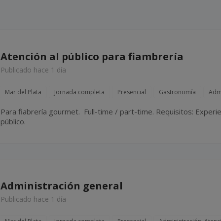
Atención al público para fiambrería
Publicado hace 1 día
Mar del Plata
Jornada completa
Presencial
Gastronomía
Admi
Para fiabrería gourmet. Full-time / part-time. Requisitos: Experiencia en fiambrería y atencion al
público.
Administración general
Publicado hace 1 día