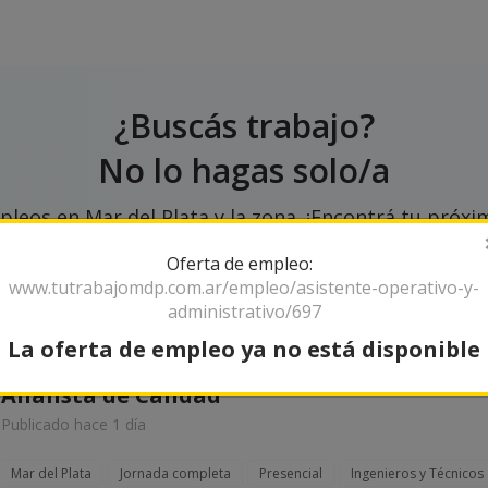
¿Buscás trabajo?
No lo hagas solo/a
leos en Mar del Plata y la zona. ¡Encontrá tu próxim
Oferta de empleo:
www.tutrabajomdp.com.ar/empleo/asistente-operativo-y-
administrativo/697
La oferta de empleo ya no está disponible
Analista de Calidad
Publicado hace 1 día
Mar del Plata
Jornada completa
Presencial
Ingenieros y Técnicos