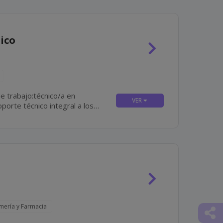
ico
e trabajo:técnico/a en
o, correctivo y predictivo en...
rmería y Farmacia
Comp