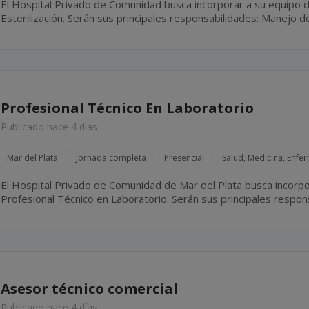
El Hospital Privado de Comunidad busca incorporar a su equipo d
Esterilización. Serán sus principales responsabilidades: Manejo de esterilizadoras Statim **** y
****, realizando las esterilizaciones necesarias durante la jornad
Profesional Técnico En Laboratorio
Publicado hace 4 días
Mar del Plata
Jornada completa
Presencial
Salud, Medicina, Enfe
El Hospital Privado de Comunidad de Mar del Plata busca incorpo
Profesional Técnico en Laboratorio. Serán sus principales responsabilidades: Colaborar en la
realización de estudios de laboratorio, bajo la supervisión del...
Asesor técnico comercial
Publicado hace 4 días