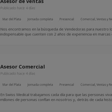
Asesor de ventas
Publicado hace 4 días
Mar del Plata
Jornada completa
Presencial
Comercial, Ventas y N
Nos encontramos en la búsqueda de Vendedoras para nuestro loc
indispensable que cuenten con 2 años de experiencia en marcas d
Asesor Comercial
Publicado hace 4 días
Mar del Plata
Jornada completa
Presencial
Comercial, Ventas y N
En Swiss Medical trabajamos cada día para que las personas vivan más 
millones de personas confían en nosotros y, detrás de cada hist
16.500 colaboradores que elige todos los días cuidar,...