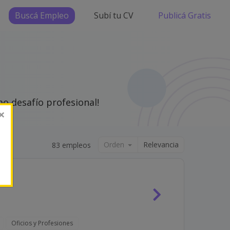
Buscá Empleo
Subí tu CV
Publicá Gratis
o desafío profesional!
×
Orden
Relevancia
83 empleos
Oficios y Profesiones