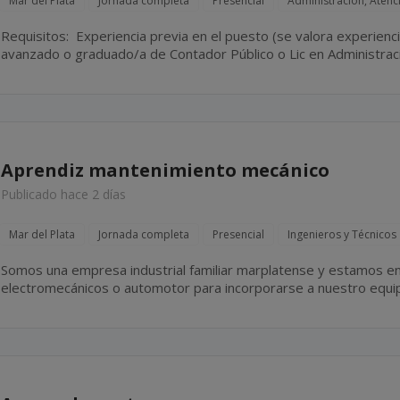
Mar del Plata
Jornada completa
Presencial
Administración, Atenci
Requisitos: Experiencia previa en el puesto (se valora experiencia en estudio contabla). Estudio
avanzado o graduado/a de Contador Público o Lic en Administración. Perfil resolutivo, orga
y proactivo. Disponibilidad Full-Time.
Aprendiz mantenimiento mecánico
Publicado hace 2 días
Mar del Plata
Jornada completa
Presencial
Ingenieros y Técnicos
Somos una empresa industrial familiar marplatense y estamos en
electromecánicos o automotor para incorporarse a nuestro equ
el cual incluye tareas tales como mantenimiento y reparación de e