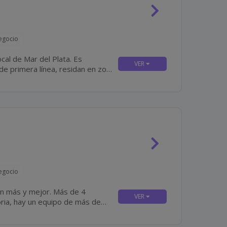
egocio
al de Mar del Plata. Es
e primera línea, residan en zona
(preferentemente) y que tengan disponibilidad para incorporación inmediata. Algunas De...
egocio
y mejor. Más de 4
oria, hay un equipo de más de