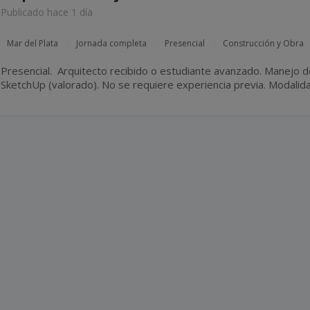
Publicado hace 1 día
Mar del Plata
Jornada completa
Presencial
Construcción y Obra
Presencial. Arquitecto recibido o estudiante avanzado. Manejo de AutoCAD (excluyente). Revit y
SketchUp (valorado). No se requiere experiencia previa. Modalidad de contratación por
facturación.