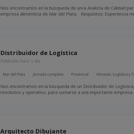
Nos encontramos en la búsqueda de un/a Analista de Calidad par
empresa alimenticia de Mar del Plata. Requisitos: Experiencia mínima de 3 años en el área de
control de Calidad de empresas alimenticias. Ingeniería en...
Distribuidor de Logística
Publicado hace 1 día
Mar del Plata
Jornada completa
Presencial
Almacén, Logística y 
Nos encontramos en la búsqueda de un Distribuidor de Logística, 
resolutivo y operativo, para sumarse a una importante empresa. Sexo: masculino. Mar del Plata
Jornada de 06:00 a 14:00 hs. Franco...
Arquitecto Dibujante