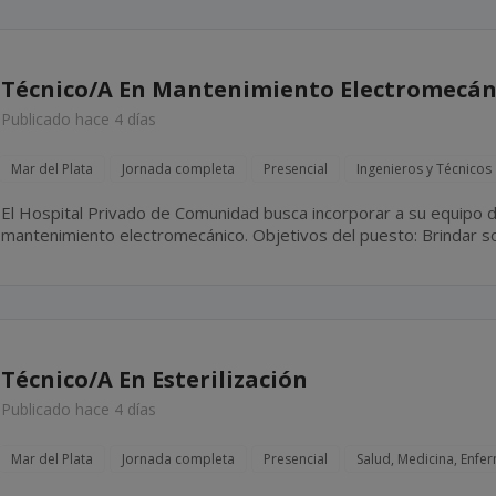
Técnico/A En Mantenimiento Electromecán
Publicado hace 4 días
Mar del Plata
Jornada completa
Presencial
Ingenieros y Técnicos
El Hospital Privado de Comunidad busca incorporar a su equipo d
mantenimiento electromecánico. Objetivos del puesto: Brindar soporte técnico integral a los
sectores del hospital mediante tareas de mantenimiento preventiv
Técnico/A En Esterilización
Publicado hace 4 días
Mar del Plata
Jornada completa
Presencial
Salud, Medicina, Enfe