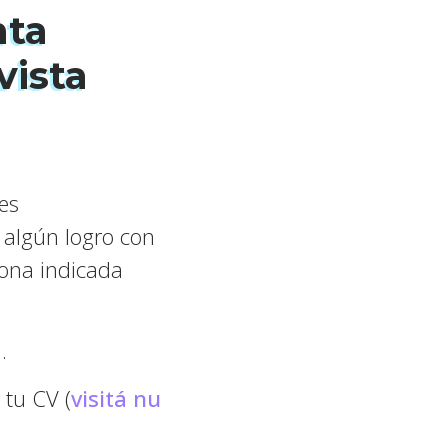
nta
vista
es
 algún logro con
rsona indicada
.
 tu CV (
visitá nu